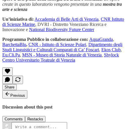
create in questo laboratorio vengono presentate in una
mostra tra
arte e scienza
Un’iniziativa di:
Accademia di Belle Arti di Venezia
,
CNR Istituto
di Scienze Marine
, DVRI - Distretto Veneziano Ricerca e
Innovazione e
National Biodiversity Future Center
Programma Pubblico in collaborazione con:
AquaGranda
,
BarchettaBlu
,
CNR - Istituto di Scienze Polari
,
Dipartimento degli
Studi Linguistici e Culturali Comparati di Ca’ Foscari
,
Ekos Club
,
Eu.Cli.Pa
,
MSN - Museo di Storia Naturale di Venezia
,
Shylock
Centro Universitario Teatrale di Venezia
Share
Previous
Discussion about this post
Comments
Restacks