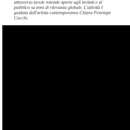
attraverso tavole rotonde aperte agli invitati e al
pubblico su temi di rilevanza globale. L'attività è
guidata dall'artista contemporanea Chiara Penelope
Cocchi.