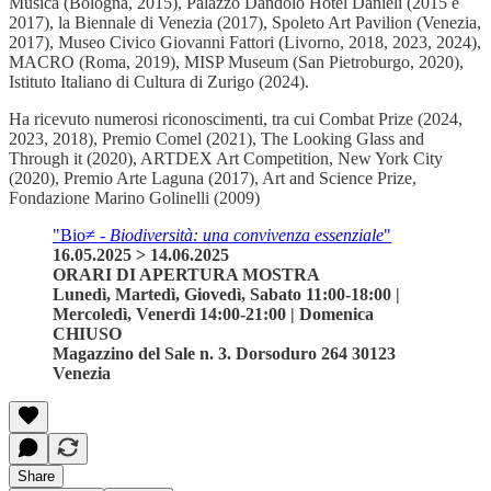
Musica (Bologna, 2015), Palazzo Dandolo Hotel Danieli (2015 e
2017), la Biennale di Venezia (2017), Spoleto Art Pavilion (Venezia,
2017), Museo Civico Giovanni Fattori (Livorno, 2018, 2023, 2024),
MACRO (Roma, 2019), MISP Museum (San Pietroburgo, 2020),
Istituto Italiano di Cultura di Zurigo (2024).
Ha ricevuto numerosi riconoscimenti, tra cui Combat Prize (2024,
2023, 2018), Premio Comel (2021), The Looking Glass and
Through it (2020), ARTDEX Art Competition, New York City
(2020), Premio Arte Laguna (2017), Art and Science Prize,
Fondazione Marino Golinelli (2009)
"Bio≠ -
Biodiversità: una convivenza essenziale
"
16.05.2025 > 14.06.2025
ORARI DI APERTURA MOSTRA
Lunedì, Martedì, Giovedì, Sabato 11:00-18:00 |
Mercoledì, Venerdì 14:00-21:00 | Domenica
CHIUSO
Magazzino del Sale n. 3. Dorsoduro 264 30123
Venezia
Share