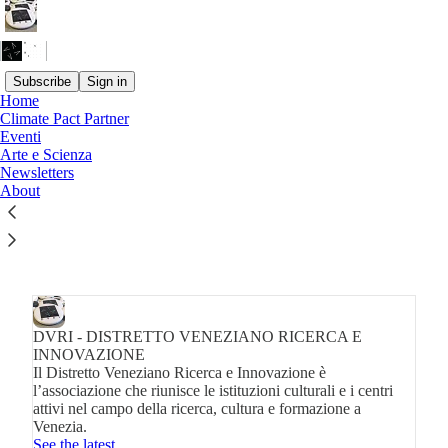
Subscribe
Sign in
Home
Climate Pact Partner
Eventi
Newsletters
Arte e Scienza
Newsletters
Get the best of DVRI - DISTRETTO VENEZIANO
About
RICERCA E INNOVAZIONE in your inbox.
Subscribe
DVRI - DISTRETTO VENEZIANO RICERCA E
INNOVAZIONE
Il Distretto Veneziano Ricerca e Innovazione è
l’associazione che riunisce le istituzioni culturali e i centri
attivi nel campo della ricerca, cultura e formazione a
Venezia.
See the latest