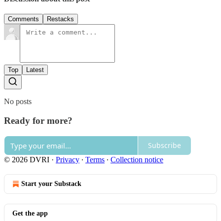
Comments
Restacks
Top
Latest
No posts
Ready for more?
Subscribe
© 2026 DVRI
·
Privacy
∙
Terms
∙
Collection notice
Start your Substack
Get the app