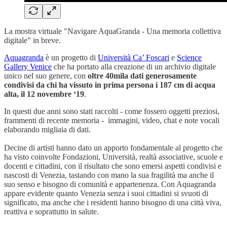
La mostra virtuale "Navigare AquaGranda - Una memoria collettiva
digitale" in breve.
Aquagranda
è un progetto di
Università Ca’ Foscari
e
Science
Gallery Venice
che ha portato alla creazione di un archivio digitale
unico nel suo genere, con
oltre 40mila dati generosamente
condivisi da chi ha vissuto in prima persona i 187 cm di acqua
alta, il 12 novembre ‘19
.
In questi due anni sono stati raccolti - come fossero oggetti preziosi,
frammenti di recente memoria - immagini, video, chat e note vocali
elaborando migliaia di dati.
Decine di artisti hanno dato un apporto fondamentale al progetto che
ha visto coinvolte Fondazioni, Università, realtà associative, scuole e
docenti e cittadini, con il risultato che sono emersi aspetti condivisi e
nascosti di Venezia, tastando con mano la sua fragilità ma anche il
suo senso e bisogno di comunità e appartenenza. Con Aquagranda
appare evidente quanto Venezia senza i suoi cittadini si svuoti di
significato, ma anche che i residenti hanno bisogno di una città viva,
reattiva e soprattutto in salute.