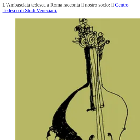
L’Ambasciata tedesca a Roma racconta il nostro socio: il
Centro
Tedesco di Studi Veneziani.