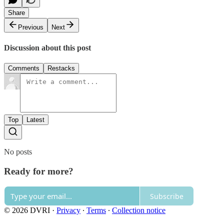
Share
Previous
Next
Discussion about this post
Comments
Restacks
Top
Latest
No posts
Ready for more?
Subscribe
© 2026 DVRI
·
Privacy
∙
Terms
∙
Collection notice