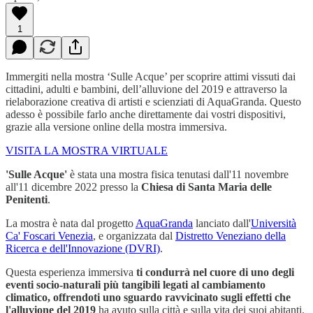
1
Immergiti nella mostra ‘Sulle Acque’ per scoprire attimi vissuti dai
cittadini, adulti e bambini, dell’alluvione del 2019 e attraverso la
rielaborazione creativa di artisti e scienziati di AquaGranda. Questo
adesso è possibile farlo anche direttamente dai vostri dispositivi,
grazie alla versione online della mostra immersiva.
VISITA LA MOSTRA VIRTUALE
'Sulle Acque'
è stata una mostra fisica tenutasi dall'11 novembre
all'11 dicembre 2022 presso la
Chiesa di Santa Maria delle
Penitenti
.
La mostra è nata dal progetto
AquaGranda
lanciato dall'
Università
Ca' Foscari Venezia
, e organizzata dal
Distretto Veneziano della
Ricerca e dell'Innovazione (DVRI)
.
Questa esperienza immersiva
ti condurrà nel cuore di uno degli
eventi socio-naturali più tangibili legati al cambiamento
climatico, offrendoti uno sguardo ravvicinato sugli effetti che
l'alluvione del 2019
ha avuto sulla città e sulla vita dei suoi abitanti.