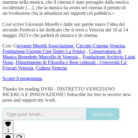
mamma nella musica, che il cinema è stato presagito dalla musica
occidentale […], che la musica ha avuto nel cinema il premio di
un’evoluzione cha la attualizza nei rapporti col pubblico.»
Così scrive Giovanni Morelli e dalle sue parole nasce l’idea del
secondo Festival a lui dedicato che si terrà a Venezia dal 10 al 14
maggio 2023 e che parlerà di musica e di cinema.
Con: G
iovanni Morelli Associazione
,
Circuito Cinema Venezia
,
Fondazione Giorgio Cini
,
Teatro La Fenice
,
Conservatorio di
Musica Benedetto Marcello di Venezia
,,,
Fondazione Archivio Luigi
Nono
,
Dipartimento di Filosofia e Beni culturali - Università Ca'
Foscari Venezia
,
Cultura Venezia
Scopri il programma
Thanks for reading DVRI - DISTRETTO VENEZIANO
RICERCA E INNOVAZIONE! Subscribe for free to receive new
posts and support my work.
Subscribe
1