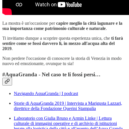
La mostra è un'occasione per
capire meglio la città lagunare e la
sua importanza come patrimonio culturale e naturale
.
Ti invitiamo dunque a scoprire questa esperienza unica, che
ti farà
sentire come se fossi davvero lì, in mezzo all'acqua alta del
2019
.
Non perdere l'occasione di conoscere la storia di Venezia in modo
nuovo ed emozionante, ovunque tu sia!
#AquaGranda - Nel caso te li fossi persi…
Navigando AquaGranda | I podcast
Storie di AquaGranda 2019 | Intervista a Marigusta Lazzari,
direttrice della Fondazione Querini Stampalia
Laboratorio con Giulia Bruno e Armin Linke | Lettura
culturale di immagini operative e di archivio di istituzioni
legate alla logistica della città e all’evento dell’Aqua Granda