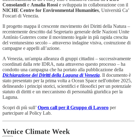
Consolandi
e
Amalia Rossi
e sviluppata in collaborazione con il
NICHE Centre for Environmental Humanities
, Università Ca’
Foscari di Venezia.
Il progetto mappa il crescente movimento dei Diritti della Natura –
recentemente descritto dal Segretario generale delle Nazioni Unite
António Guterres come il movimento legale in più rapida crescita
del ventunesimo secolo – attraverso indagine visiva, costruzione di
campagne e appelli all’azione.
A Venezia, un'ampia alleanza di gruppi cittadini – successivamente
coordinati dalla rete IDRA, nata attraverso questo processo – ha
condotto una campagna che ha portato alla pubblicazione della
Dichiarazione dei Diritti della Laguna di Venezia
. Il documento è
stato presentato per la prima volta a Ocean Space nell'ottobre 2025,
delineando i principi storici, scientifici e filosofici per un potenziale
statuto di diritti e un meccanismo di personalità giuridica per la
Laguna.
Scopri di più sull’
Open call per il Gruppo di Lavoro
per
partecipare al Policy Lab.
Venice Climate Week