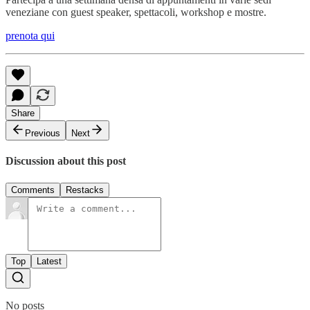
veneziane con guest speaker, spettacoli, workshop e mostre.
prenota qui
Share
Previous
Next
Discussion about this post
Comments
Restacks
Top
Latest
No posts