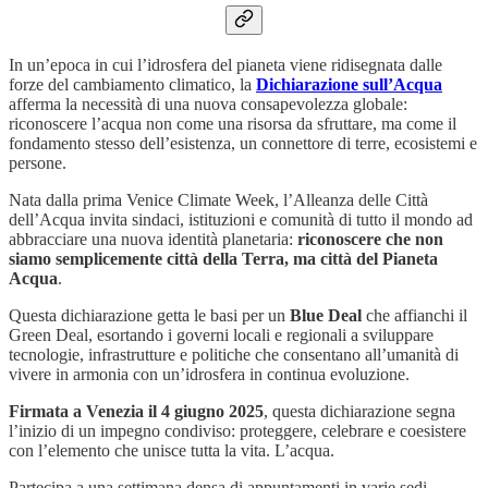
In un’epoca in cui l’idrosfera del pianeta viene ridisegnata dalle
forze del cambiamento climatico, la
Dichiarazione sull’Acqua
afferma la necessità di una nuova consapevolezza globale:
riconoscere l’acqua non come una risorsa da sfruttare, ma come il
fondamento stesso dell’esistenza, un connettore di terre, ecosistemi e
persone.
Nata dalla prima Venice Climate Week, l’Alleanza delle Città
dell’Acqua invita sindaci, istituzioni e comunità di tutto il mondo ad
abbracciare una nuova identità planetaria:
riconoscere che non
siamo semplicemente città della Terra, ma città del Pianeta
Acqua
.
Questa dichiarazione getta le basi per un
Blue Deal
che affianchi il
Green Deal, esortando i governi locali e regionali a sviluppare
tecnologie, infrastrutture e politiche che consentano all’umanità di
vivere in armonia con un’idrosfera in continua evoluzione.
Firmata a Venezia il 4 giugno 2025
, questa dichiarazione segna
l’inizio di un impegno condiviso: proteggere, celebrare e coesistere
con l’elemento che unisce tutta la vita. L’acqua.
Partecipa a una settimana densa di appuntamenti in varie sedi