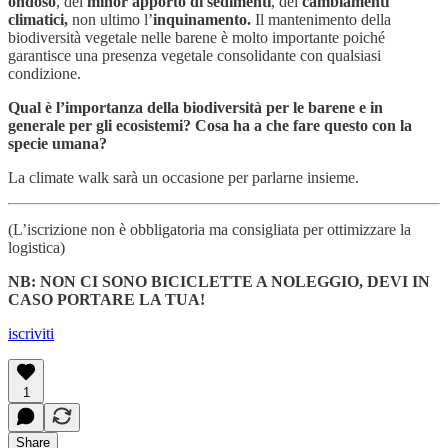
ondoso
, del
minor apporto di sedimenti
, dei
cambiamenti
climatici,
non ultimo l’
inquinamento.
Il mantenimento della
biodiversità vegetale nelle barene è molto importante poiché
garantisce una presenza vegetale consolidante con qualsiasi
condizione.
Qual è l’importanza della biodiversità per le barene e in
generale per gli ecosistemi? Cosa ha a che fare questo con la
specie umana?
La climate walk sarà un occasione per parlarne insieme.
(L’iscrizione non è obbligatoria ma consigliata per ottimizzare la
logistica)
NB: NON CI SONO BICICLETTE A NOLEGGIO, DEVI IN
CASO PORTARE LA TUA!
iscriviti
1
Share