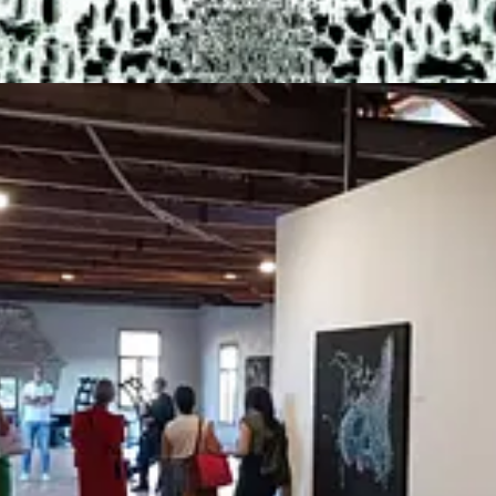
u tela come nuove rappresentazioni dell'uomo, inteso nel suo aspetto di "c
aguardia, cercando di appallottolare idealmente intere topografie e map
t. In questo caso quelle di Venezia e della laguna circostante, una delle ci
ione è qui aggiornata ad un'idea fantascientifica e visionaria:
ogni specie
e di animali, vegetali, funghi, batteri, archeobatteri, corrisponde un 
matore Alex Piacentini e lo studente del Conservatorio di Venezia 
azione dei dati
, inserite anche nei concerti dell’Ottodix Ensemble.
cie
con delle caratteristiche particolari, come l’Armillaria, il fungo pi