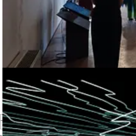
resiliente in grado di sopravvivere anche nello spazio cosmico per un
fantasmatica di una vita perduta, resuscitata in onde sonore.
Oltre a questi soggetti è possibile
ascoltare paesaggi sonori ottenut
veneziana in via di estinzione: il mollusco Pinna Nobilis e la pianta al
Share
Previous
Next
Discussion about this post
Comments
Restacks
Top
Latest