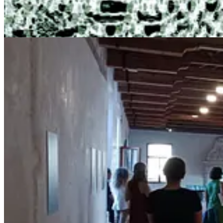
tramutati in animazioni digitali e landscape sonori
e poi ritratti s
Seed Black Box”) descrivono un bisogno urgente di tutela, cura e salv
interno tutte le fitte trame di relazioni umane e ambientali degli habita
L’idea antica dell’Arca di salvare le forme di vita esistenti dall’estinz
traducendo le sequenze del suo DNA in onde sonore.
Ad ogni speci
L’artista ha infatti elaborato in collaborazione creativa
con il program
DNA, mutate in paesaggi sonori attraverso la pratica della sonific
E’ quindi possibile
ascoltare le sonificazioni del DNA di alcune spe