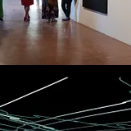
 intero anno, o ancora il DNA e il suono del Moa, animale neozelandese 
i con frammenti di suoni dell’habitat veneziano
, organizzati seguend
ofita di barena Spartinia Maritima.