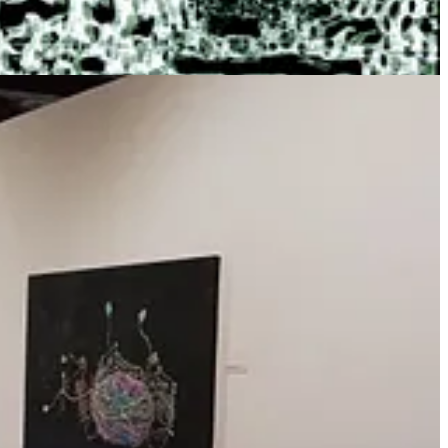
olonia". Altre opere (le tele “Venice Seeds” e l’installazione “Venice
pature, per crearne dei simbolici semi-mondo contenenti al loro
ttà e dei luoghi più a rischio diluvio ed estinzione.
 del pianeta, idealmente, in questo caso verrebbe salvata
suono ottenuto dalle sequenze del suo DNA.
Davide Commone, vere e proprie rielaborazioni artistiche del
ù grande ed esteso del mondo, o il Deinococcus Radiodurans, un batterio