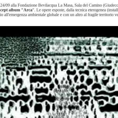
 al 24/09 alla Fondazione Bevilacqua La Masa, Sala del Camino (Giudec
oncept album "Arca
". Le opere esposte, dalla tecnica eterogenea (install
o all'emergenza ambientale globale e con un altro al fragile territorio v
egli habitat, della necessità di fare backup di intere aree geografiche o c
tista, in questo senso, è un’evoluzione del precedente progetto “ENT
zioni tra uomo e ambiente su scala globale
, fatte di intrecci di conne
mandolo.
enomeni umani impattanti, visualizzati utilizzando cascate di big da