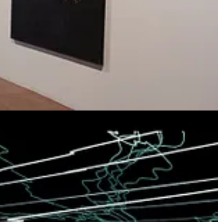
estinto da due secoli, che qui riappare sotto forma di evocazione
o il ritmo delle sequenze del DNA di due specie della laguna