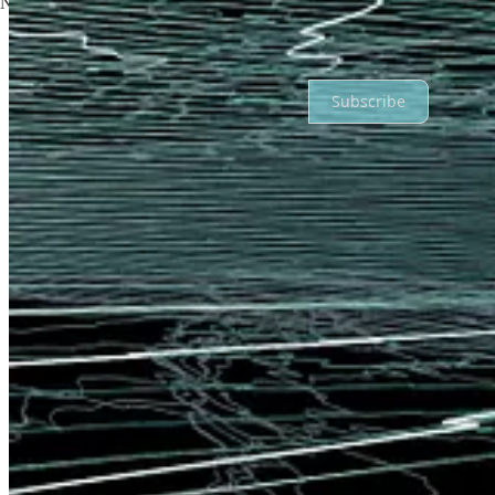
No posts
Ready for more?
Subscribe
© 2026 DVRI
·
Privacy
∙
Terms
∙
Collection notice
Start your Substack
Get the app
Substack
is the home for great culture