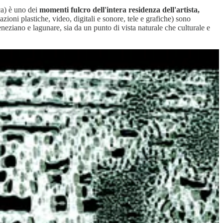
ca) è uno dei
momenti fulcro dell'intera residenza dell'artista,
azioni plastiche, video, digitali e sonore, tele e grafiche) sono
eneziano e lagunare, sia da un punto di vista naturale che culturale e
ittà e di preservare dall'estinzione le loro specie, considerandole come
” portato in ben due Biennali di Venezia (2021 e 2022), e svolto in
ssioni geofisiche, storiche, culturali, digitali ed economiche che hanno
ta reperiti dagli archivi mondiali o da rilevamenti fatti ad hoc,