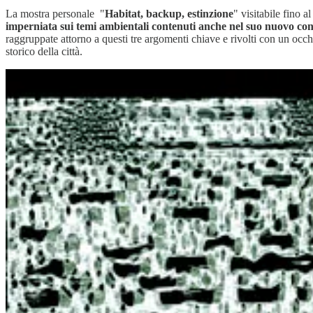
La mostra personale "
Habitat, backup, estinzione
" visitabile fino
imperniata sui temi ambientali contenuti anche nel suo nuovo c
raggruppate attorno a questi tre argomenti chiave e rivolti con un occhi
storico della città.
Il mito dell 'Arca" rivive attualizzato dall'urgenza della salvaguardia d
un unico organismo fatto di intrecci di correlazioni.
Il lavoro dell’ar
collaborazione con il CNR-Ismar di Venezia, basato sulle correla
alla fine impattato sull’ ”habitat-mundi” intero, ridefinendolo e defor
Le opere esposte, mostrano l’aspetto altrimenti inosservabile dei f