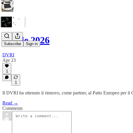
Aprile 2026
Subscribe
Sign in
DVRI
Apr 23
1
1
Il DVRI ha ottenuto il rinnovo, come partner, al Patto Europeo per i
Read →
Comments