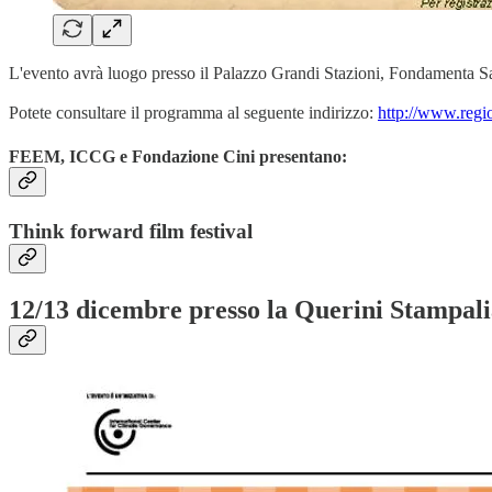
L'evento avrà luogo presso il Palazzo Grandi Stazioni, Fondamenta S
Potete consultare il programma al seguente indirizzo:
http://www.regi
FEEM, ICCG e Fondazione Cini presentano:
Think forward film festival
12/13 dicembre presso la Querini Stampal