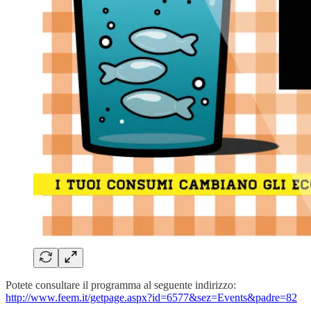
Potete consultare il programma al seguente indirizzo:
http://www.feem.it/getpage.aspx?id=6577&sez=Events&padre=82