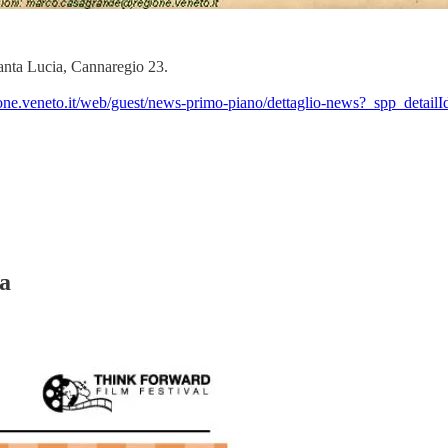
anta Lucia, Cannaregio 23.
one.veneto.it/web/guest/news-primo-piano/dettaglio-news?_spp_detai
ia