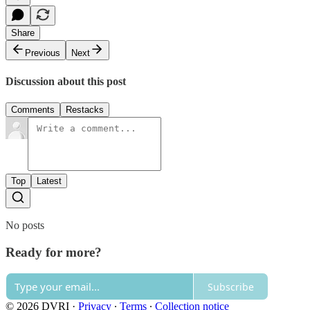
Share
Previous
Next
Discussion about this post
Comments
Restacks
Top
Latest
No posts
Ready for more?
Subscribe
© 2026 DVRI
·
Privacy
∙
Terms
∙
Collection notice