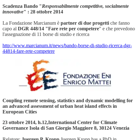
Scadenza Bando "
Responsabilmente competitive, socialmente
innovative
" : 28 ottobre 2014
La Fondazione Marcianum è
partner di due progetti
che fanno
capo al
DGR 448/14 "Fare rete per competere
" e che prevedono
l'assegnazione di 11 borse di studio e ricerca
http://www.marcianum.it/news/bando-borse-di-studio-ricerca-dgr-
44814-fare-rete-competere
Coupling remote sensing, statistics and dynamic modelling for
an advanced assessment of urban heat island effects in
European Cities
23 ottobre 2014, h.12,International Center for Climate
Governance Isola di San Giorgio Maggiore 8, 30124 Venezia
Relatore:
Juergen P. Kropp
.Juergen Kropp has a PhD in