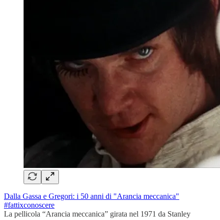
Dalla Gassa e Gregori: i 50 anni di "Arancia meccanica"
#fattixconoscere
La pellicola “Arancia meccanica” girata nel 1971 da Stanley