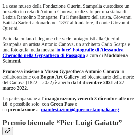
La casa museo della Fondazione Querini Stampalia custodisce un
bozzetto in creta di Antonio Canova, realizzato per una statua di
Letizia Ramolino Bonaparte. Fu il fratellastro dell'artista, Giovanni
Battista Sartori a donarlo nel 1857 al fondatore, il conte Giovanni
Querini.
Parte da lontano il legame che vede protagonisti alla Querini
Stampalia un artista Antonio Canova, un architetto Carlo Scarpa e
una fotografa, nella mostra
'
in luce'
Fotografie di Alessandra
Chemollo nella Gypsotheca di Possagno
a cura di
Maddalena
Scimemi.
Promossa insieme a Museo Gypsotheca Antonio Canova
in
collaborazione con
Bugno Art Gallery
nel bicentenario della morte
del Canova (1822 – 2022) è aperta
dal 4 dicembre 2021 al 27
marzo 2022
.
La partecipazione all'
inaugurazione,
venerdì 3 dicembre
alle ore
18
, è possibile solo con
Green Pass
e
su
prenotazione
a
manifestazioni@querinistampalia.org
Premio biennale “Pier Luigi Gaiatto”