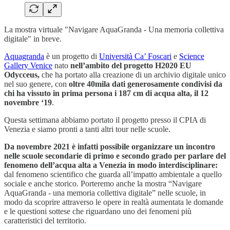
La mostra virtuale "Navigare AquaGranda - Una memoria collettiva
digitale" in breve.
Aquagranda
è un progetto di
Università Ca’ Foscari
e
Science
Gallery Venice
nato
nell’ambito del progetto H2020 EU
Odycceus,
che ha portato alla creazione di un archivio digitale unico
nel suo genere, con
oltre 40mila dati generosamente condivisi da
chi ha vissuto in prima persona i 187 cm di acqua alta, il 12
novembre ‘19
.
Questa settimana abbiamo portato il progetto presso il CPIA di
Venezia e siamo pronti a tanti altri tour nelle scuole.
Da novembre 2021 è infatti possibile organizzare un incontro
nelle scuole secondarie di primo e secondo grado per parlare del
fenomeno dell’acqua alta a Venezia in modo interdisciplinare:
dal fenomeno scientifico che guarda all’impatto ambientale a quello
sociale e anche storico. Porteremo anche la mostra “Navigare
AquaGranda - una memoria collettiva digitale” nelle scuole, in
modo da scoprire attraverso le opere in realtà aumentata le domande
e le questioni sottese che riguardano uno dei fenomeni più
caratteristici del territorio.