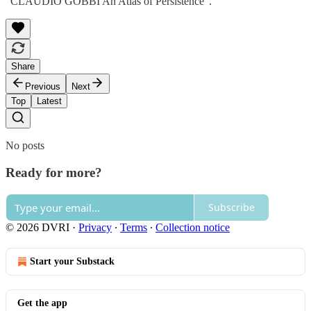
“CLAUDIO GOBBI An Atlas of Persistence”.
Share
Previous
Next
Top
Latest
No posts
Ready for more?
Subscribe
© 2026 DVRI
·
Privacy
∙
Terms
∙
Collection notice
Start your Substack
Get the app