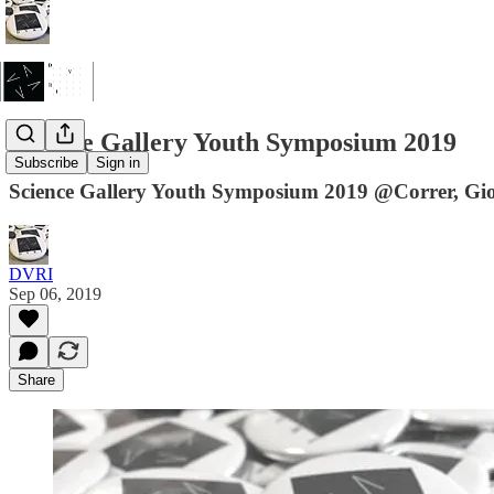
Science Gallery Youth Symposium 2019
Subscribe
Sign in
Science Gallery Youth Symposium 2019 @Correr, Giov
DVRI
Sep 06, 2019
Share