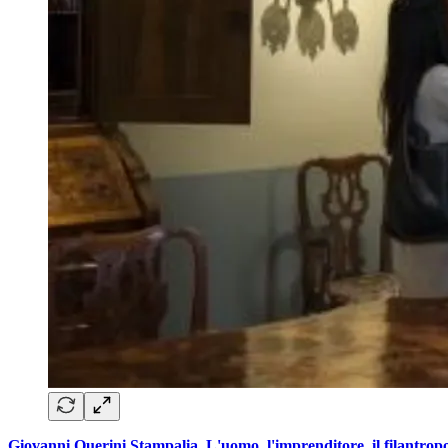
Giovanni Querini Stampalia. L'uomo, l'imprenditore, il filantrop