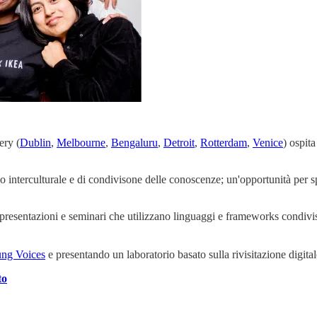
ery (
Dublin
,
Melbourne
,
Bengaluru
,
Detroit
,
Rotterdam
,
Venice
) ospit
interculturale e di condivisone delle conoscenze; un'opportunità per s
presentazioni e seminari che utilizzano linguaggi e frameworks condivisi
ng Voices
e presentando un laboratorio basato sulla rivisitazione digita
to