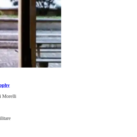
sophy
 Morelli
litare