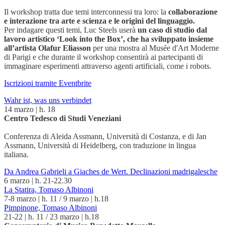
Il workshop tratta due temi interconnessi tra loro​:​ la
collaborazione
e interazione tra arte e scienza​ e le origini del linguaggio​.
​Per indagare questi temi,​ Luc Steels userà
un caso di studio dal
lavoro artistico ‘Look into the Box’, che ha sviluppato insieme
all’artista Olafur Eliasson
per una mostra al Musée d'Art Moderne
di Parigi​ e che durante il workshop consentirà ai partecipanti di
immaginare esperimenti attraverso agenti artificiali, come i robots.
Iscrizioni tramite Eventbrite
Wahr ist, was uns verbindet
14 marzo | h. 18
Centro Tedesco di Studi Veneziani
Conferenza di Aleida Assmann, Università di Costanza, e di Jan
Assmann, Università di Heidelberg, con traduzione in lingua
italiana.
Da Andrea Gabrieli a Giaches de Wert. Declinazioni madrigalesche
6 marzo | h. 21-22.30
La Statira, Tomaso Albinoni
7-8 marzo | h. 11 / 9 marzo | h.18
Pimpinone, Tomaso Albinoni
21-22 | h. 11 / 23 marzo | h.18