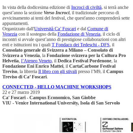
In vista della dodicesima edizione di
Incroci di civiltà
, si terrà anche
quest’anno la sezione
Verso Incroci
, il tradizionale percorso di
avvicinamento ai temi del festival, che quest'anno comprenderà sette
appuntamenti.
Organizzato dall'
Università Ca’ Foscari
e dal
Comune di
Venezia
con il sostegno della
Fondazione di Venezia
, il ciclo di
incontri si avvale quest’anno di prestigiose collaborazioni con altri
enti e istituzioni tra i quali
T Fondaco dei Tedeschi - DFS
, il
Consolato generale di Svizzera a Milano – Consolato di
Svizzera a Venezia
, la
Fondazione svizzera per la Cultura Pro
Helvetia
,
l’Ateneo Veneto
, il
Dedica Festival Pordenone
, la
Fondazione Eni Enrico Mattei
, il
CartaCarbone Festival
Treviso
, la libreria
Il libro con gli stivali
presso l’M9, il
Campus
Treviso di Ca’ Foscari
.
CONNECTED - HELLO MACHINE WORKSHOPS
22 e 27 marzo 2019
Ca' Foscari - Campus Economico, San Giobbe
VIU - Venice International University, Isola di San Servolo