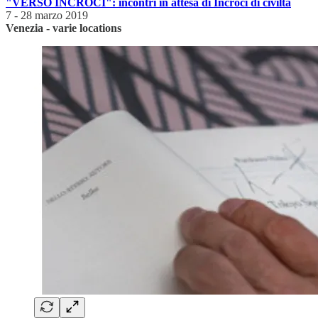
"VERSO INCROCI": incontri in attesa di Incroci di civiltà
7 - 28 marzo 2019
Venezia - varie locations