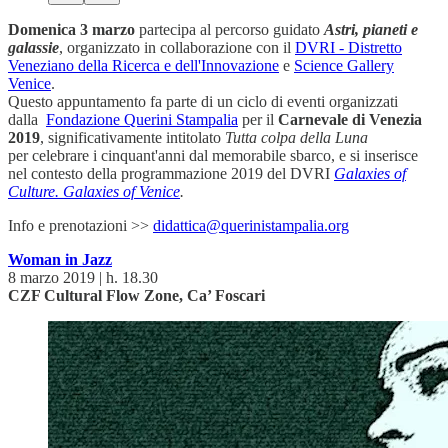
Domenica 3 marzo
partecipa al percorso guidato
Astri, pianeti e
galassie
, organizzato in collaborazione con il
DVRI - Distretto
Veneziano della Ricerca e dell'Innovazione
e
Science Gallery
Venice
.
Questo appuntamento fa parte di un ciclo di eventi organizzati
dalla
Fondazione Querini Stampalia
per il
Carnevale di Venezia
2019
, significativamente intitolato
Tutta colpa della Luna
per celebrare i cinquant'anni dal memorabile sbarco, e si inserisce
nel contesto della programmazione 2019 del DVRI
Galaxies of
Culture. Galaxies of Venice
.
Info e prenotazioni >>
didattica@querinistampalia.org
Woman in Jazz
8 marzo 2019 | h. 18.30
CZF Cultural Flow Zone, Ca’ Foscari